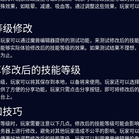
特殊效果，如眩晕、减速、吸血等。通过调整这些效果，玩家可
等级修改
，玩家可以通过魔兽编辑器提供的测试功能，来测试修改后的技
家能够实际体验修改后的技能等级的效果。如果测试结果不理想
意为止。
分享修改后的技能等级
等级，玩家可以将其保存到本地，以备将来使用。玩家还可以选
提供了方便的分享功能，玩家只需点击分享按钮，即可将修改后
平台上。
和技巧
能等级时，玩家需要注意以下几点。修改后的技能等级可能会影
服务器上进行修改，避免对其他玩家造成不公平的影响。玩家可
以便更好地调整修改后的技能等级。玩家可以利用魔兽编辑器的