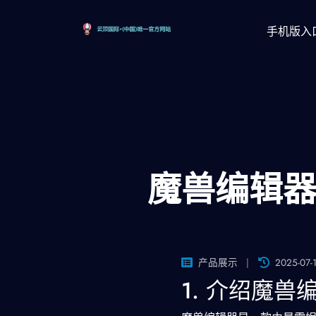
手机版入
魔兽编辑
产品展示
2025-07-1
1. 介绍魔兽