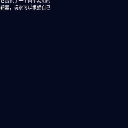
。它提供了一个简单易用的
编辑器，玩家可以根据自己