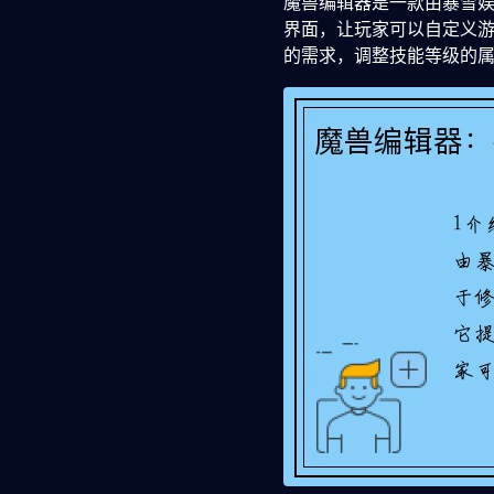
魔兽编辑器是一款由暴雪
界面，让玩家可以自定义
的需求，调整技能等级的