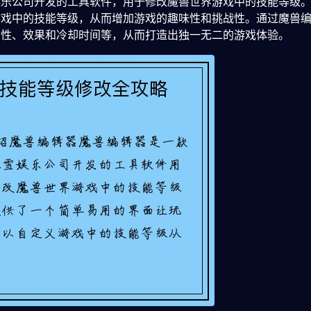
娱乐公司开发的工具软件，用于修改魔兽世界游戏中的技能等级
游戏中的技能等级，从而增加游戏的趣味性和挑战性。通过魔兽
属性、效果和冷却时间等，从而打造出独一无二的游戏体验。