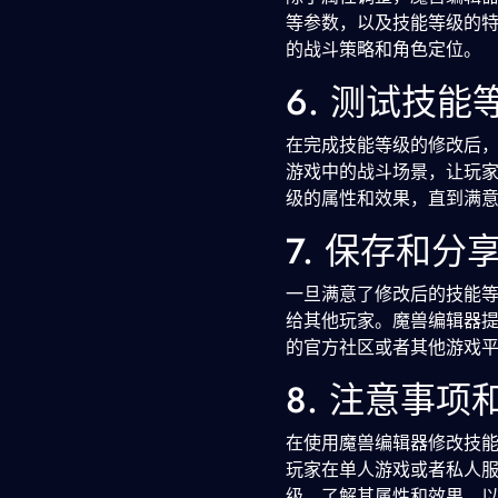
等参数，以及技能等级的
的战斗策略和角色定位。
6. 测试技能
在完成技能等级的修改后
游戏中的战斗场景，让玩
级的属性和效果，直到满
7. 保存和
一旦满意了修改后的技能
给其他玩家。魔兽编辑器
的官方社区或者其他游戏
8. 注意事项
在使用魔兽编辑器修改技
玩家在单人游戏或者私人
级，了解其属性和效果，