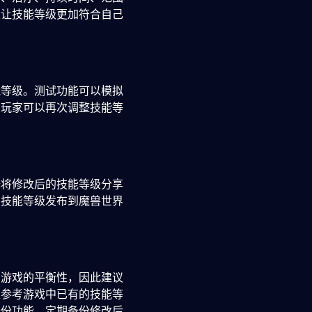
以让技能等级更加符合自己
能等级。测试功能可以模拟
，玩家可以再次调整技能等
择将修改后的技能等级分享
的技能等级发布到魔兽世界
响游戏的平衡性，因此建议
以参考游戏中已有的技能等
备份功能，定期备份修改后