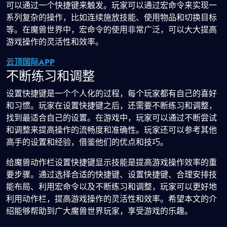
可以通过一个快捷键来触发。玩家可以通过宏命令来实现一
系列复杂的操作，比如连续施放技能、使用物品和切换目标
等。在魔兽世界中，宏命令的使用非常广泛，可以大大提高
游戏操作的灵活性和效率。
云顶国际APP
不断练习和调整
设置快捷键是一个个人化的过程，每个玩家都有自己的喜好
和习惯。玩家在设置快捷键之后，还需要不断练习和调整，
找到最适合自己的设置。在游戏中，玩家可以通过不断尝试
和调整来提高操作的流畅度和准确性。玩家还可以参考其他
高手的设置和经验，借鉴他们的优点和技巧。
给魔兽动作栏设置快捷键显示技能是提高游戏操作效率的重
要步骤。通过选择合适的快捷键、设置快捷键、合理安排技
能布局、利用宏命令以及不断练习和调整，玩家可以更好地
利用动作栏，提高游戏操作的灵活性和效率。希望本文的介
绍能够帮助到广大魔兽世界玩家，享受游戏的乐趣。